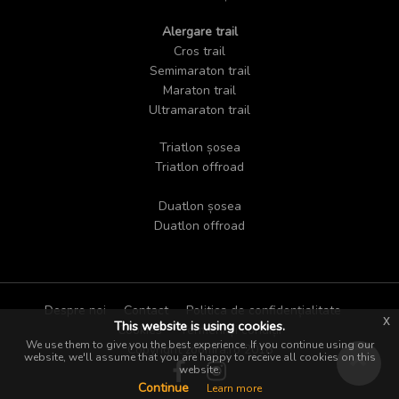
Alergare trail
Cros trail
Semimaraton trail
Maraton trail
Ultramaraton trail
Triatlon șosea
Triatlon offroad
Duatlon șosea
Duatlon offroad
Despre noi
Contact
Politica de confidențialitate
x
This website is using cookies.
Cookies
Termeni și condiții
We use them to give you the best experience. If you continue using our
Copyright zoomra.ro 2018
website, we'll assume that you are happy to receive all cookies on this
website.
Continue
Learn more