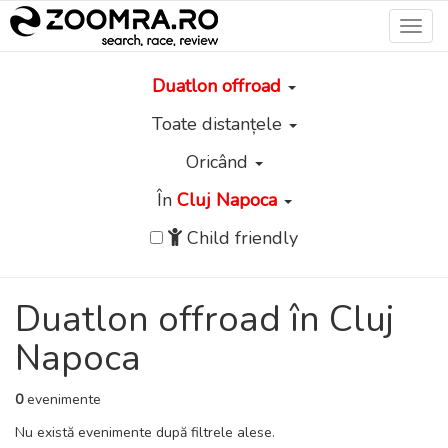
Toggl
navig
Duatlon offroad
Toate distanțele
Oricând
În
Cluj Napoca
Child friendly
Duatlon offroad în Cluj
Napoca
0
evenimente
Nu există evenimente după filtrele alese.