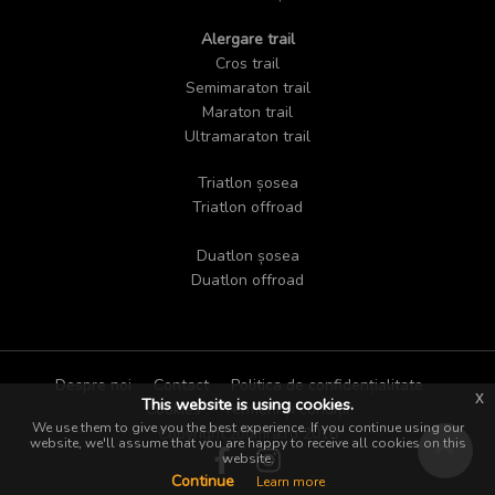
Alergare trail
Cros trail
Semimaraton trail
Maraton trail
Ultramaraton trail
Triatlon șosea
Triatlon offroad
Duatlon șosea
Duatlon offroad
Despre noi
Contact
Politica de confidențialitate
x
This website is using cookies.
Cookies
Termeni și condiții
We use them to give you the best experience. If you continue using our
Copyright zoomra.ro 2018
website, we'll assume that you are happy to receive all cookies on this
website.
Continue
Learn more