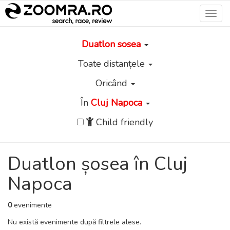
Toggl
navig
Duatlon sosea
Toate distanțele
Oricând
În
Cluj Napoca
Child friendly
Duatlon șosea în Cluj
Napoca
0
evenimente
Nu există evenimente după filtrele alese.