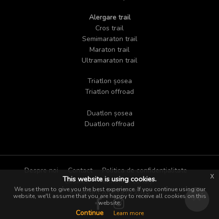
Alergare trail
Cros trail
Semimaraton trail
Maraton trail
Ultramaraton trail
Triatlon șosea
Triatlon offroad
Duatlon șosea
Duatlon offroad
Despre noi
Contact
Politica de confidențialitate
x
This website is using cookies.
Cookies
Termeni și condiții
We use them to give you the best experience. If you continue using our
Copyright zoomra.ro 2018
website, we'll assume that you are happy to receive all cookies on this
website.
Continue
Learn more