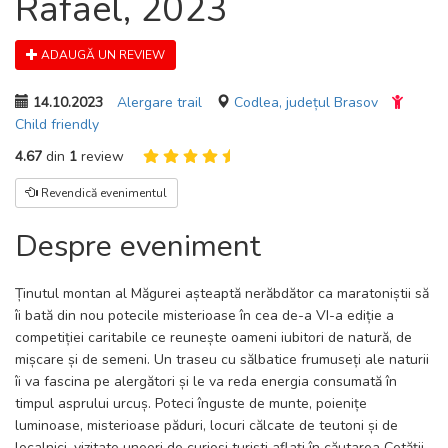
Rafael, 2023
ADAUGĂ UN REVIEW
14.10.2023
Alergare trail
Codlea, județul Brasov
Child friendly
4.67
din
1
review
Revendică evenimentul
Despre eveniment
Ținutul montan al Măgurei așteaptă nerăbdător ca maratoniștii să
îi bată din nou potecile misterioase în cea de-a VI-a ediție a
competiției caritabile ce reunește oameni iubitori de natură, de
mișcare și de semeni. Un traseu cu sălbatice frumuseți ale naturii
îi va fascina pe alergători și le va reda energia consumată în
timpul asprului urcuș. Poteci înguste de munte, poienițe
luminoase, misterioase păduri, locuri călcate de teutoni și de
localnici, vizitate uneori de curioși turiști aflați în căutarea Cetății