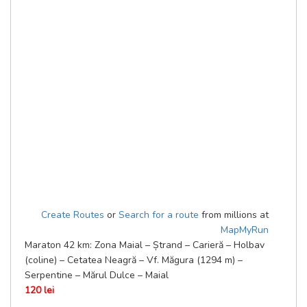
Create Routes
or
Search for a route
from millions at
MapMyRun
Maraton 42 km: Zona Maial – Ștrand – Carieră – Holbav
(coline) – Cetatea Neagră – Vf. Măgura (1294 m) –
Serpentine – Mărul Dulce – Maial
120 lei