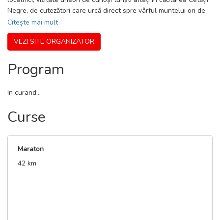
Negre, de cutezători care urcă direct spre vârful muntelui ori de
frumoși plimbăreți hai-hui pe căi de munte, descoperi-se-vor
Citește mai mult
sportivilor înscriși la cursele sportive organizate de Fundația
VEZI SITE ORGANIZATOR
Rafael la cel de-al treilea Maraton deschis atât profesioniștilor,
cât și amatorilor din întreaga țara.
Program
In curand...
Curse
Maraton
42 km