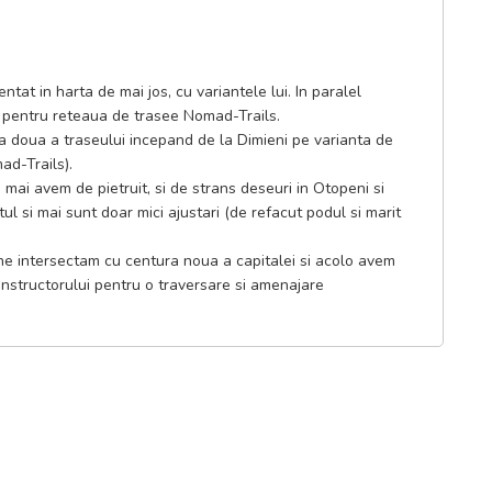
at in harta de mai jos, cu variantele lui. In paralel
si pentru reteaua de trasee Nomad-Trails.
a doua a traseului incepand de la Dimieni pe varianta de
ad-Trails).
i mai avem de pietruit, si de strans deseuri in Otopeni si
ul si mai sunt doar mici ajustari (de refacut podul si marit
ne intersectam cu centura noua a capitalei si acolo avem
constructorului pentru o traversare si amenajare
riantă.
menajarea zonei Tunari si Otopeni. Dupa Dimieni si dupa
i care pot fi urmate cu usurinta pana la Snagov.