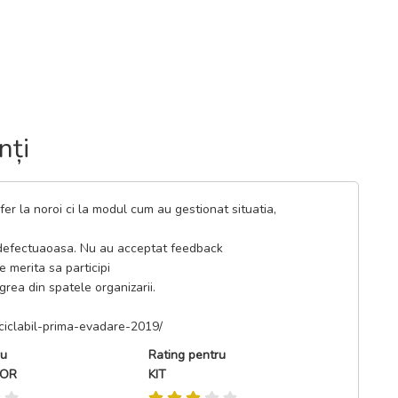
nți
er la noroi ci la modul cum au gestionat situatia,
defectuaoasa. Nu au acceptat feedback
 merita sa participi
rea din spatele organizarii.
i-ciclabil-prima-evadare-2019/
ru
Rating pentru
TOR
KIT