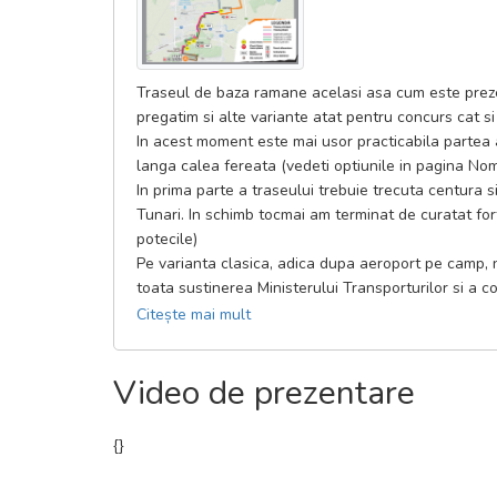
Traseul de baza ramane acelasi asa cum este prezent
pregatim si alte variante atat pentru concurs cat 
In acest moment este mai usor practicabila partea 
langa calea fereata (vedeti optiunile in pagina Nom
In prima parte a traseului trebuie trecuta centura s
Tunari. In schimb tocmai am terminat de curatat fort
potecile)
Pe varianta clasica, adica dupa aeroport pe camp, 
toata sustinerea Ministerului Transporturilor si a 
corespunzatoare în cazul in care folosim aceasta va
Citește mai mult
Avem discutii cu autoritatile pentru curatarea si a
Palatul Ghica traseul e superb si are mici modificar
Video de prezentare
{
}