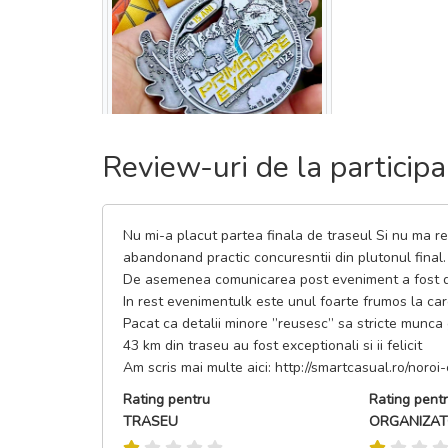
Review-uri de la participa
Nu mi-a placut partea finala de traseul Si nu ma ref
abandonand practic concuresntii din plutonul final.
De asemenea comunicarea post eveniment a fost 
In rest evenimentulk este unul foarte frumos la care
Pacat ca detalii minore ”reusesc” sa stricte munca g
43 km din traseu au fost exceptionali si ii felicit
Am scris mai multe aici: http://smartcasual.ro/noro
Rating pentru
Rating pent
TRASEU
ORGANIZA