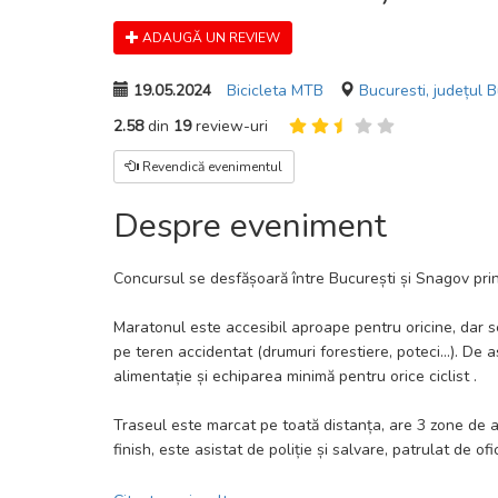
ADAUGĂ UN REVIEW
19.05.2024
Bicicleta MTB
Bucuresti, județul B
2.58
din
19
review-uri
Revendică evenimentul
Despre eveniment
Concursul se desfășoară între București și Snagov prin
Maratonul este accesibil aproape pentru oricine, dar s
pe teren accidentat (drumuri forestiere, poteci…). De 
alimentație și echiparea minimă pentru orice ciclist .
Traseul este marcat pe toată distanța, are 3 zone de a
finish, este asistat de poliție și salvare, patrulat de of