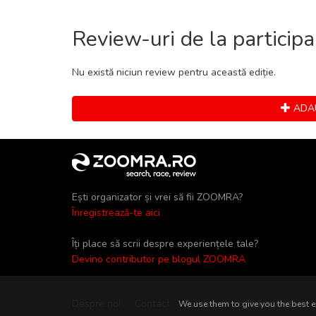
Review-uri de la participa
Nu există niciun review pentru această ediție.
ADAU
Ești organizator și vrei să fii ZOOMRA?
Înregistrează-te aici
Îți place să scrii despre experiențele tale?
Devino contributor pe blogul ZOOMRA
Despre noi
Contact
Politica de confidențialitate
We use them to give you the best ex