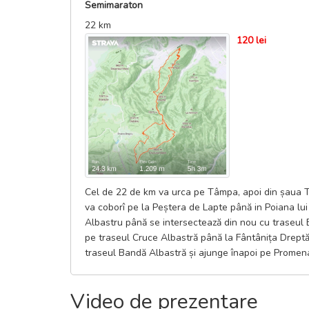
Semimaraton
22 km
120 lei
Cel de 22 de km va urca pe Tâmpa, apoi din șaua T
va coborî pe la Peștera de Lapte până in Poiana lu
Albastru până se intersectează din nou cu traseul 
pe traseul Cruce Albastră până la Fântânița Dreptăț
traseul Bandă Albastră și ajunge înapoi pe Prome
Video de prezentare