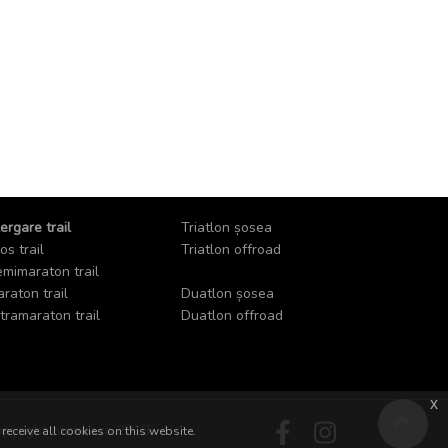
ergare trail
Triatlon șosea
os trail
Triatlon offroad
mimaraton trail
raton trail
Duatlon șosea
tramaraton trail
Duatlon offroad
x
pyright zoomra.ro 2018
receive all cookies on this website.