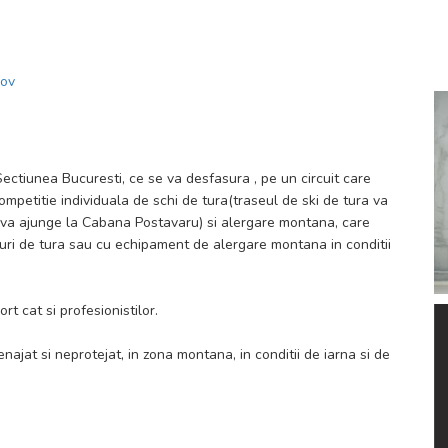
șov
ctiunea Bucuresti, ce se va desfasura , pe un circuit care
petitie individuala de schi de tura(traseul de ski de tura va
si va ajunge la Cabana Postavaru) si alergare montana, care
iuri de tura sau cu echipament de alergare montana in conditii
t cat si profesionistilor.
jat si neprotejat, in zona montana, in conditii de iarna si de
sau caderi de pietre sau zapada, obstacole (arbori, crengi),
, prin masurile luate: amenajarea pasajelor dificile,
 traseu relativ sigur si parcurgerea acestuia inaintea cursei,
u vor putea fi excluse in totalitate. Toate acestea necesită din