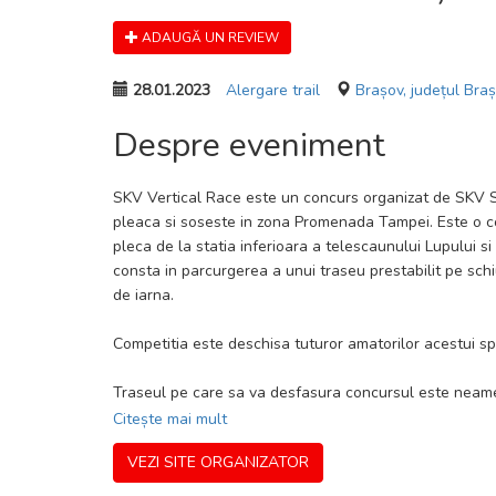
ADAUGĂ UN REVIEW
28.01.2023
Alergare trail
Brașov, județul Bra
Despre eveniment
SKV Vertical Race este un concurs organizat de SKV Se
pleaca si soseste in zona Promenada Tampei. Este o com
pleca de la statia inferioara a telescaunului Lupului 
consta in parcurgerea a unui traseu prestabilit pe sch
de iarna.
Competitia este deschisa tuturor amatorilor acestui spor
Traseul pe care sa va desfasura concursul este neamena
noapte, in zone care pot sa prezinte pericol de lovire 
Citește mai mult
alunecare necontrolata sau cadere in gol. Organizatorii
VEZI SITE ORGANIZATOR
semnalizarea si inlaturarea obstacolelor, alegerea unui
etc, vor incerca sa minimizeze aceste riscuri, dar ele n