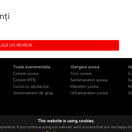
nți
GĂ UN REVIEW
Toate evenimentele
Alergare șosea
Al
Ciclism șosea
Cros șosea
Cr
Ciclism MTB
Semimaraton șosea
Se
Cursă cu obstacole
Maraton șosea
Ma
Antrenament de grup
Ultramaraton șosea
Ul
This website is using cookies.
Cookies
Termeni și condiții
Co
perience. If you continue using our website, we'll assume that you are happy to 