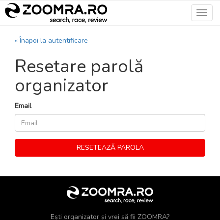
Toggl
navig
« Înapoi la autentificare
Resetare parolă
organizator
Email
Ești organizator și vrei să fii ZOOMRA?