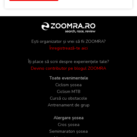
Ești organizator și vrei să fii ZOOMRA?
Înregistrează-te aici
Îți place să scrii despre experiențele tale?
Devino contributor pe blogul ZOOMRA
Toate evenimentele
Ciclism șosea
Ciclism MTB
Cursă cu obstacole
Antrenament de grup
Alergare șosea
Cros șosea
Semimaraton șosea