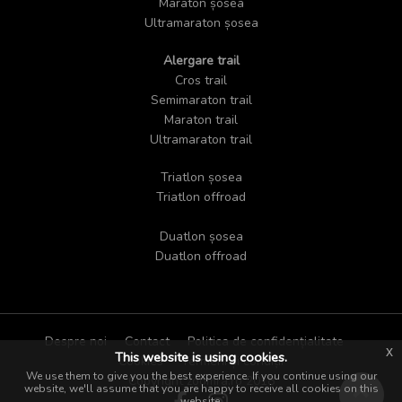
Maraton șosea
Ultramaraton șosea
Alergare trail
Cros trail
Semimaraton trail
Maraton trail
Ultramaraton trail
Triatlon șosea
Triatlon offroad
Duatlon șosea
Duatlon offroad
Despre noi
Contact
Politica de confidențialitate
x
This website is using cookies.
Cookies
Termeni și condiții
We use them to give you the best experience. If you continue using our
Copyright zoomra.ro 2018
website, we'll assume that you are happy to receive all cookies on this
website.