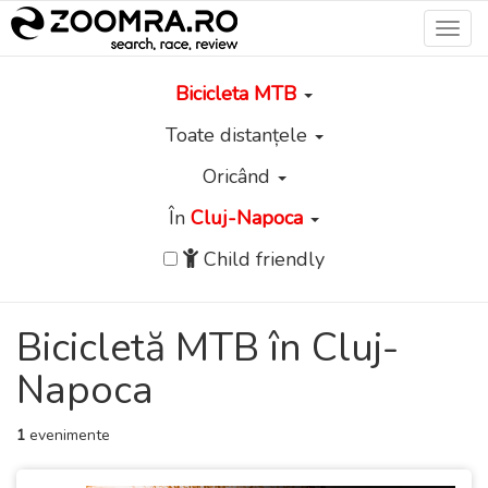
Toggl
navig
Bicicleta MTB
Toate distanțele
Oricând
În
Cluj-Napoca
Child friendly
Bicicletă MTB în Cluj-
Napoca
1
evenimente