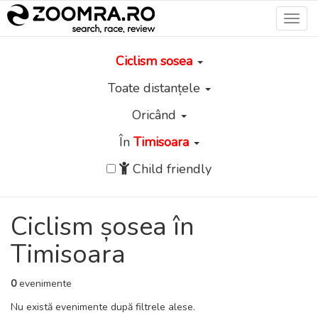
Toggl
navig
Ciclism sosea
Toate distanțele
Oricând
În
Timisoara
Child friendly
Ciclism șosea în
Timisoara
0
evenimente
Nu există evenimente după filtrele alese.