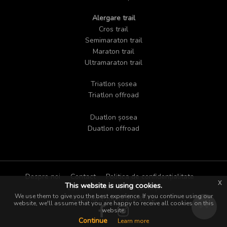
Alergare trail
Cros trail
Semimaraton trail
Maraton trail
Ultramaraton trail
Triatlon șosea
Triatlon offroad
Duatlon șosea
Duatlon offroad
Despre noi
Contact
Politica de confidențialitate
x
This website is using cookies.
Cookies
Termeni și condiții
We use them to give you the best experience. If you continue using our
Copyright zoomra.ro 2018
website, we'll assume that you are happy to receive all cookies on this
website.
Continue
Learn more